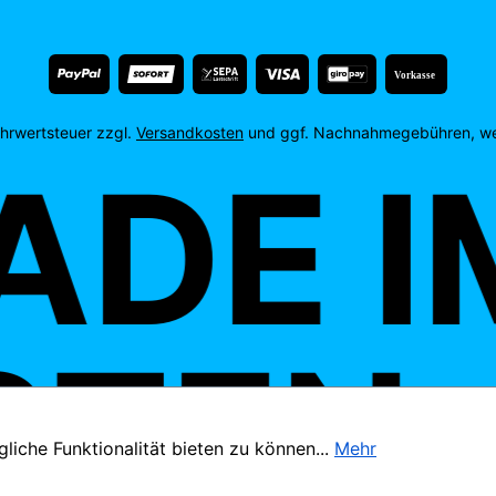
Vorkasse
Mehrwertsteuer zzgl.
Versandkosten
und ggf. Nachnahmegebühren, we
DE IM
TEN.
iche Funktionalität bieten zu können...
Mehr