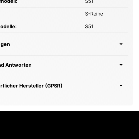
modell:
S51
S-Reihe
odelle:
S51
ngen
nd Antworten
tlicher Hersteller (GPSR)