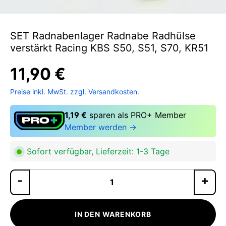
SET Radnabenlager Radnabe Radhülse
verstärkt Racing KBS S50, S51, S70, KR51
11,90 €
Preise inkl. MwSt. zzgl. Versandkosten.
1,19 €
sparen als PRO+ Member
Member werden →
Sofort verfügbar, Lieferzeit: 1-3 Tage
Pr
IN DEN WARENKORB