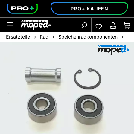
alt springen
PRO+ KAUFEN
Ersatzteile
Rad
Speichenradkomponenten
Ra