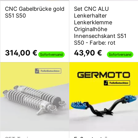
CNC Gabelbrücke gold
Set CNC ALU
S51 S50
Lenkerhalter
Lenkerklemme
Originalhöhe
Innensechskant S51
S50 - Farbe: rot
314,00 €
43,90 €
Sofortversand
Sofortversand