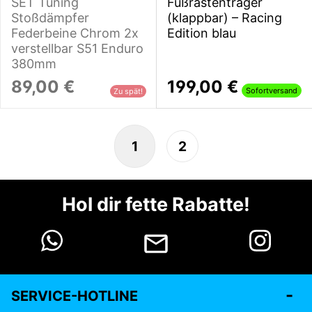
SET Tuning
Fußrastenträger
Stoßdämpfer
(klappbar) – Racing
Federbeine Chrom 2x
Edition blau
verstellbar S51 Enduro
380mm
89,00 €
199,00 €
Sofortversand
Zu spät!
1
2
Hol dir fette Rabatte!
SERVICE-HOTLINE