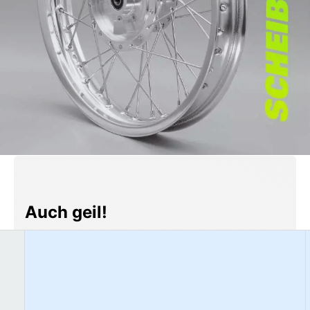
Produktgalerie überspringen
Auch geil!