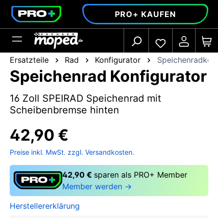
alt springen
PRO+ KAUFEN
Ersatzteile
Rad
Konfigurator
Speichenradkonf
Speichenrad Konfigurator
16 Zoll SPEIRAD Speichenrad mit
Scheibenbremse hinten
42,90 €
Preise inkl. MwSt. zzgl. Versandkosten.
42,90 €
sparen als PRO+ Member
Member werden →
Herstellererklärung