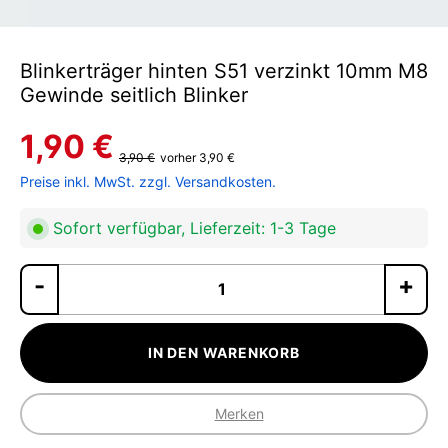
Blinkerträger hinten S51 verzinkt 10mm M8
Gewinde seitlich Blinker
1,90 €
3,90 €
vorher 3,90 €
Preise inkl. MwSt. zzgl. Versandkosten.
Sofort verfügbar, Lieferzeit: 1-3 Tage
Pr
IN DEN WARENKORB
Merken