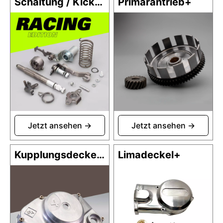
Schaltung / Kickstarter
Primärantrieb+
Kupplungsdeckel+
Limadeckel+