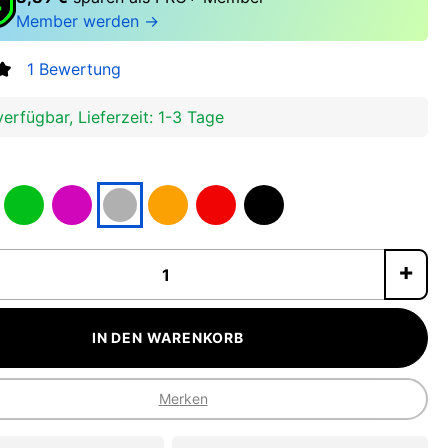
Member werden →
1 Bewertung
tliche Bewertung von 5 von 5 Sternen
erfügbar, Lieferzeit: 1-3 Tage
P
IN DEN WARENKORB
Merken