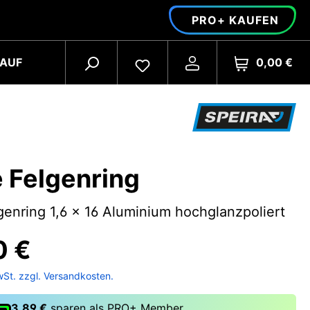
PRO+ KAUFEN
0,00 €
AUF
 Felgenring
genring 1,6 x 16 Aluminium hochglanzpoliert
0 €
wSt. zzgl. Versandkosten.
3,89 €
sparen als PRO+ Member