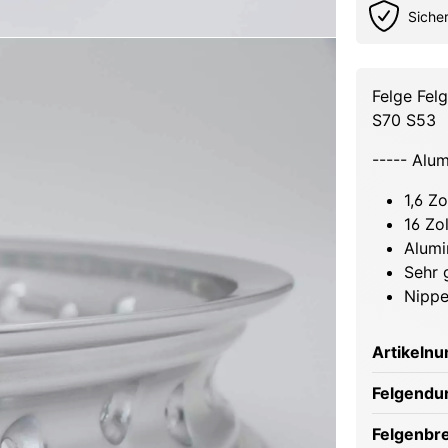
Siche
Felge Fel
S70 S53
----- Alu
1,6 Zo
16 Zo
Alumi
Sehr 
Nippe
Artikeln
Felgendu
Felgenbre