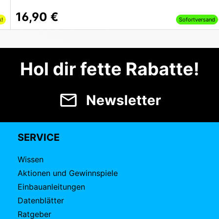
16,90 €
k!
Sofortversand
Hol dir fette Rabatte!
Newsletter
SERVICE
Wissen
Aktionen und Gewinnspiele
Einbauanleitungen
Datenblätter
Ratgeber