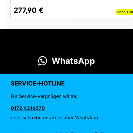
277,90 €
Noch 1 St
WhatsApp
SERVICE-HOTLINE
Für Service-Vergnügen wähle:
0172 4316070
oder schreibe uns kurz über WhatsApp