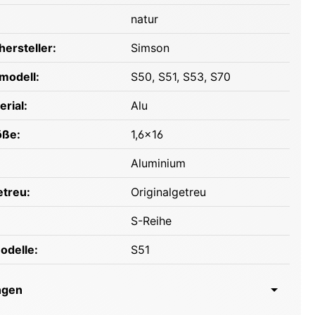
natur
ersteller:
Simson
modell:
S50
, S51
, S53
, S70
erial:
Alu
öße:
1,6x16
Aluminium
etreu:
Originalgetreu
S-Reihe
odelle:
S51
ngen