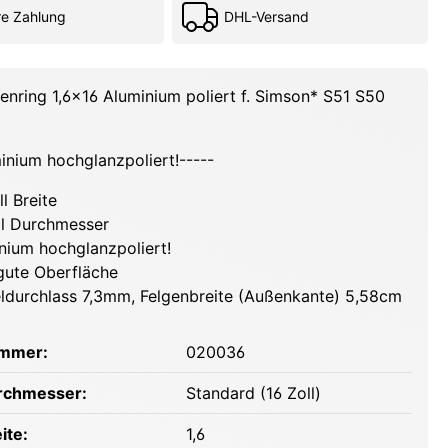
re Zahlung
DHL-Versand
genring 1,6x16 Aluminium poliert f. Simson* S51 S50
minium hochglanzpoliert!-----
ll Breite
ll Durchmesser
nium hochglanzpoliert!
gute Oberfläche
ldurchlass 7,3mm, Felgenbreite (Außenkante) 5,58cm
ummer:
020036
rchmesser:
Standard (16 Zoll)
ite:
1,6