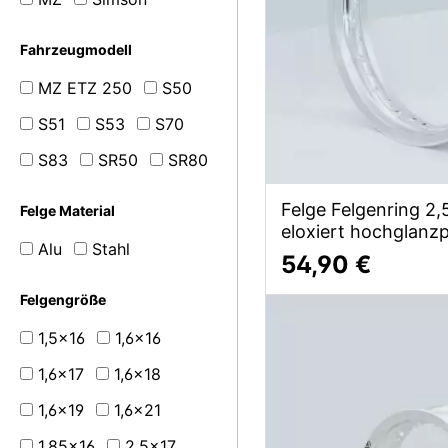
Fahrzeugmodell
MZ ETZ 250
S50
S51
S53
S70
S83
SR50
SR80
Felge Felgenring 2,
Felge Material
eloxiert hochglanzp
Alu
Stahl
54,90 €
Felgengröße
1,5x16
1,6x16
1,6x17
1,6x18
1,6x19
1,6x21
1,85x16
2,5x17