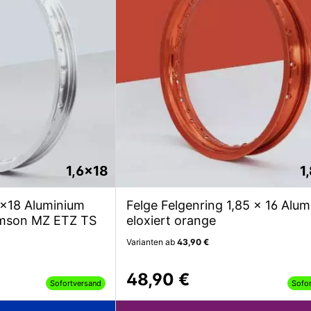
1,6x18
1
6x18 Aluminium
Felge Felgenring 1,85 x 16 Alu
 Simson MZ ETZ TS
eloxiert orange
Varianten ab
43,90 €
48,90 €
Sofortversand
Sofo