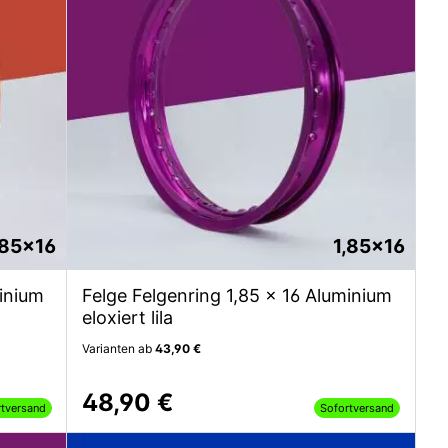
,85x16
1,85x16
minium
Felge Felgenring 1,85 x 16 Aluminium
eloxiert lila
Varianten ab
43,90 €
48,90 €
rtversand
Sofortversand