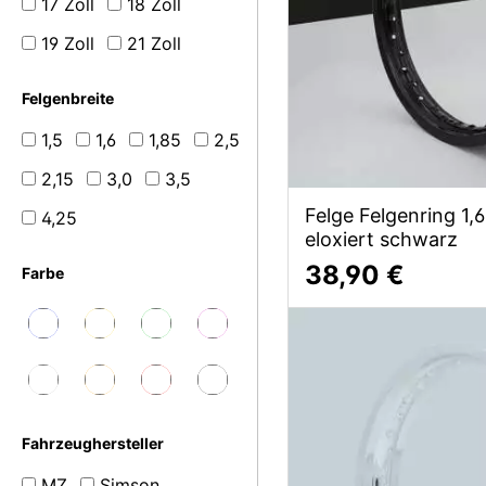
17 Zoll
18 Zoll
19 Zoll
21 Zoll
Felgenbreite
1,5
1,6
1,85
2,5
2,15
3,0
3,5
Felge Felgenring 1,
4,25
eloxiert schwarz
38,90 €
Farbe
Fahrzeughersteller
MZ
Simson