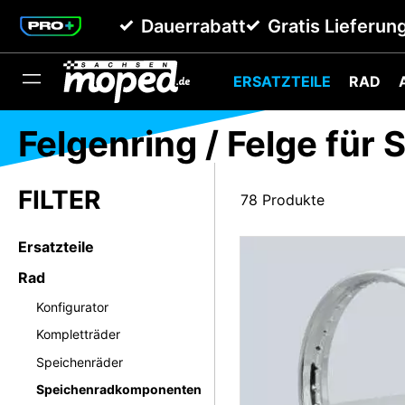
springen
Zur Hauptnavigation springen
Dauerrabatt
Gratis Lieferun
ERSATZTEILE
RAD
Felgenring / Felge für
78 Produkte
Ersatzteile
Rad
Konfigurator
Kompletträder
Speichenräder
Speichenradkomponenten