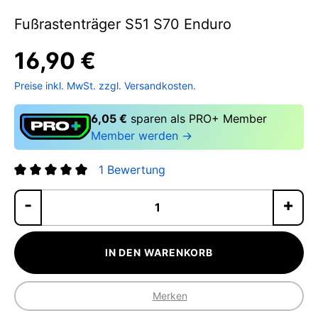
Fußrastenträger S51 S70 Enduro
16,90 €
Preise inkl. MwSt. zzgl. Versandkosten.
6,05 €
sparen als PRO+ Member
Member werden →
1 Bewertung
Durchschnittliche Bewertung von 5 von 5 Sternen
Pr
IN DEN WARENKORB
Merken