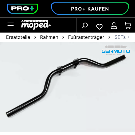
alt springen
PRO+ KAUFEN
Ersatzteile
Rahmen
Fußrastenträger
SETs + T