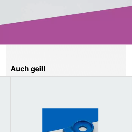
Produktgalerie überspringen
Auch geil!