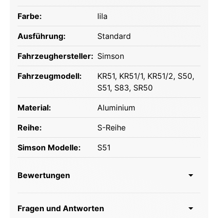
Farbe:
lila
Ausführung:
Standard
Fahrzeughersteller:
Simson
Fahrzeugmodell:
KR51
, KR51/1
, KR51/2
, S50
,
S51
, S83
, SR50
Material:
Aluminium
Reihe:
S-Reihe
Simson Modelle:
S51
Bewertungen
Fragen und Antworten