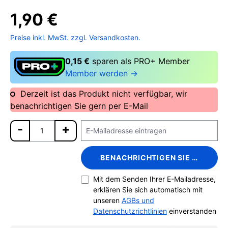
1,90 €
Preise inkl. MwSt. zzgl. Versandkosten.
0,15 €
sparen als PRO+ Member
Member werden →
Derzeit ist das Produkt nicht verfügbar, wir
benachrichtigen Sie gern per E-Mail
BENACHRICHTIGEN SIE MICH
Mit dem Senden Ihrer E-Mailadresse,
erklären Sie sich automatisch mit
unseren
AGBs und
Datenschutzrichtlinien
einverstanden