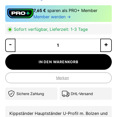
7,65 €
sparen als PRO+ Member
Member werden →
Sofort verfügbar, Lieferzeit: 1-3 Tage
Pr
IN DEN WARENKORB
Merken
Sichere Zahlung
DHL-Versand
Kippständer Hauptständer U-Profil m. Bolzen und