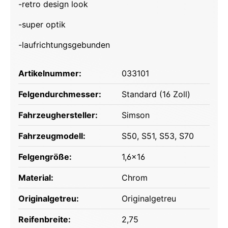
-retro design look
-super optik
-laufrichtungsgebunden
Artikelnummer:
033101
Felgendurchmesser:
Standard (16 Zoll)
Fahrzeughersteller:
Simson
Fahrzeugmodell:
S50
, S51
, S53
, S70
Felgengröße:
1,6x16
Material:
Chrom
Originalgetreu:
Originalgetreu
Reifenbreite:
2,75