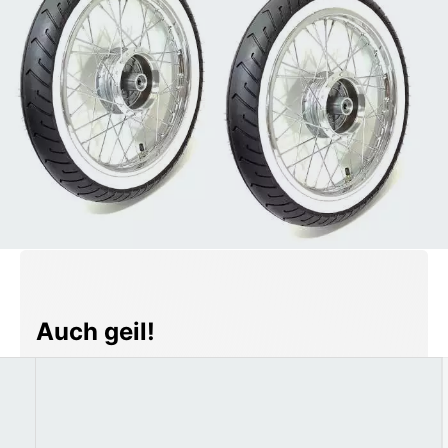
Produktgalerie überspringen
Auch geil!