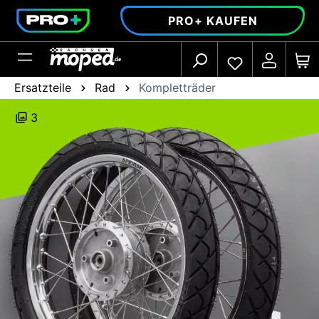
alt springen
PRO+ KAUFEN
Ersatzteile
Rad
Kompletträder
3