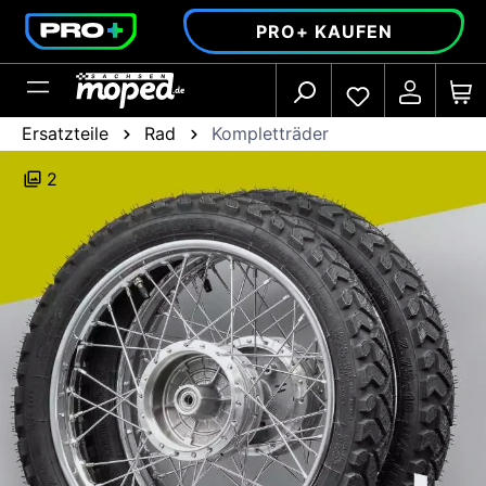
alt springen
PRO+ KAUFEN
Ersatzteile
Rad
Kompletträder
2