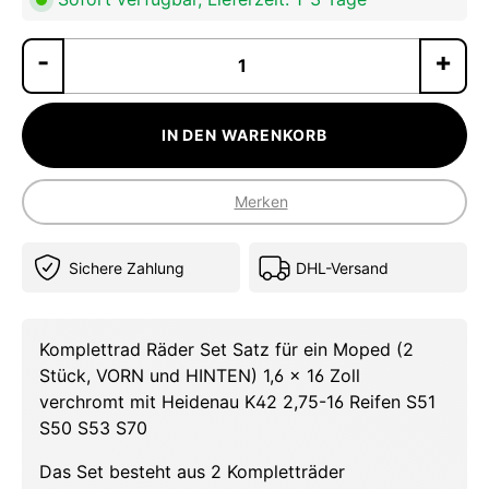
Pr
IN DEN WARENKORB
Merken
Sichere Zahlung
DHL-Versand
Komplettrad Räder Set Satz für ein Moped (2
Stück, VORN und HINTEN) 1,6 x 16 Zoll
verchromt mit Heidenau K42 2,75-16 Reifen S51
S50 S53 S70
Das Set besteht aus 2 Kompletträder