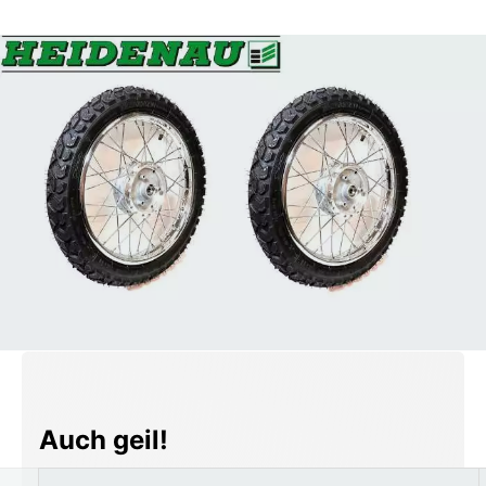
Produktgalerie überspringen
Auch geil!