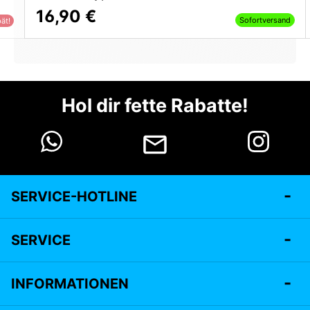
16,90 €
Sofortversand
ät!
Hol dir fette Rabatte!
SERVICE-HOTLINE
SERVICE
INFORMATIONEN