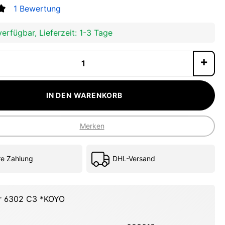
1 Bewertung
tliche Bewertung von 5 von 5 Sternen
erfügbar, Lieferzeit: 1-3 Tage
P
IN DEN WARENKORB
Merken
re Zahlung
DHL-Versand
er 6302 C3 *KOYO