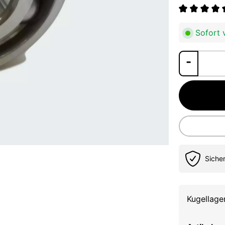
Durchschnit
Sofort v
Siche
Kugellag