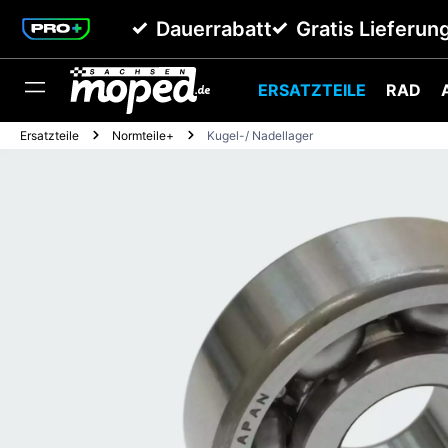
springen
Zur Hauptnavigation springen
Dauerrabatt
Gratis Lieferun
ERSATZTEILE
RAD
Ersatzteile
Normteile+
Kugel-/ Nadellager