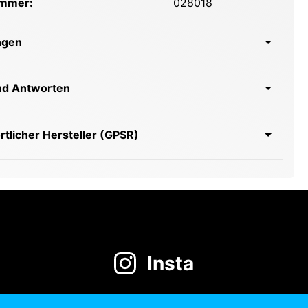
ummer:
028018
ngen
nd Antworten
tlicher Hersteller (GPSR)
Insta