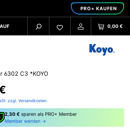
PRO+ KAUFEN
0,00 €
AUF
er 6302 C3 *KOYO
 €
wSt. zzgl. Versandkosten.
2,30 €
sparen als PRO+ Member
Member werden →