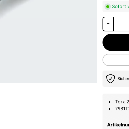
Sofort v
Siche
Torx 
7981T
Artikeln