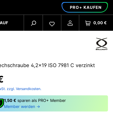
PRO+ KAUFEN
0,00 €
AUF
echschraube 4,2x19 ISO 7981 C verzinkt
€
wSt. zzgl. Versandkosten.
1,50 €
sparen als PRO+ Member
Member werden →