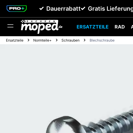
springen
Zur Hauptnavigation springen
Dauerrabatt
Gratis Lieferun
ERSATZTEILE
RAD
Ersatzteile
Normteile+
Schrauben
Blechschraube