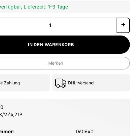
erfügbar, Lieferzeit: 1-3 Tage
P
IN DEN WARENKORB
Merken
re Zahlung
DHL-Versand
20
X/VZ4,219
ummer:
060640