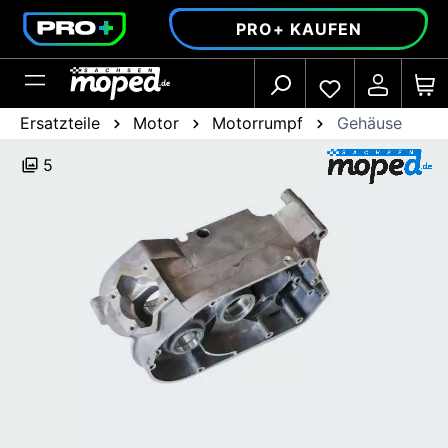
alt springen
PRO+ KAUFEN
Ersatzteile
Motor
Motorrumpf
Gehäuse
5