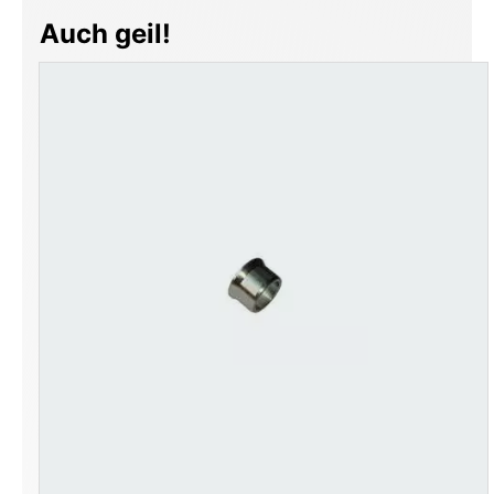
Produktgalerie überspringen
Auch geil!