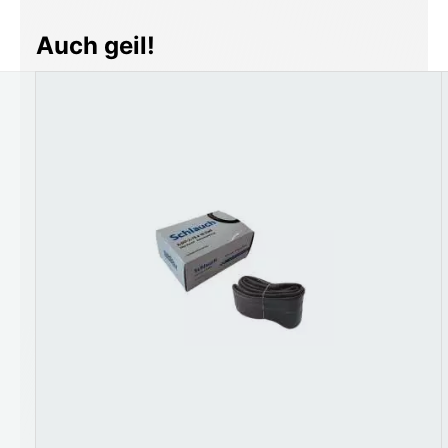
Produktgalerie überspringen
Auch geil!