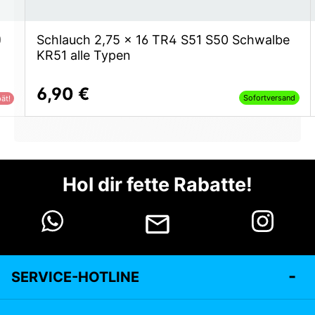
0
Schlauch 2,75 x 16 TR4 S51 S50 Schwalbe
KR51 alle Typen
6,90 €
Sofortversand
ät!
Hol dir fette Rabatte!
SERVICE-HOTLINE