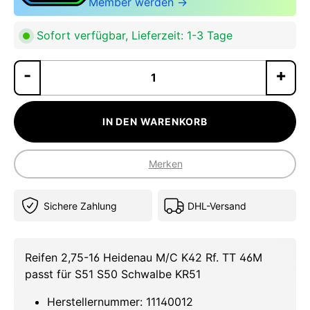
Member werden →
Sofort verfügbar, Lieferzeit: 1-3 Tage
Pr
IN DEN WARENKORB
Merken
Sichere Zahlung
DHL-Versand
Reifen 2,75-16 Heidenau M/C K42 Rf. TT 46M
passt für S51 S50 Schwalbe KR51
Herstellernummer: 11140012