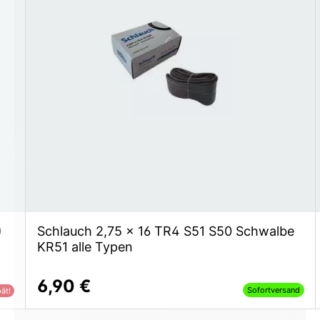
0
Schlauch 2,75 x 16 TR4 S51 S50 Schwalbe
KR51 alle Typen
6,90 €
Sofortversand
ät!