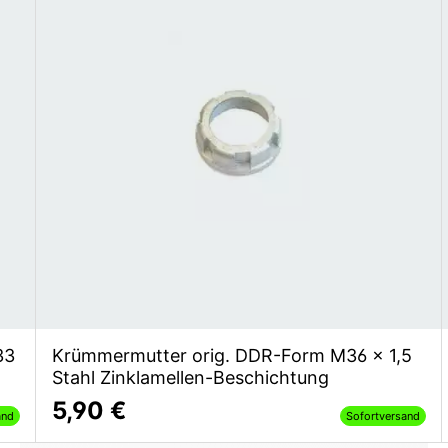
33
Krümmermutter orig. DDR-Form M36 x 1,5
Stahl Zinklamellen-Beschichtung
5,90 €
and
Sofortversand