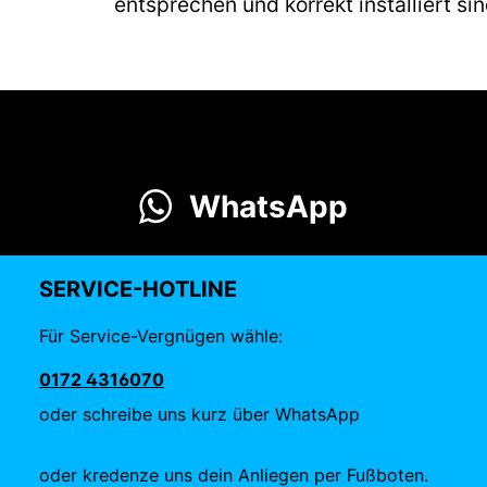
entsprechen und korrekt installiert si
WhatsApp
SERVICE-HOTLINE
Für Service-Vergnügen wähle:
0172 4316070
oder schreibe uns kurz über WhatsApp
oder kredenze uns dein Anliegen per Fußboten.