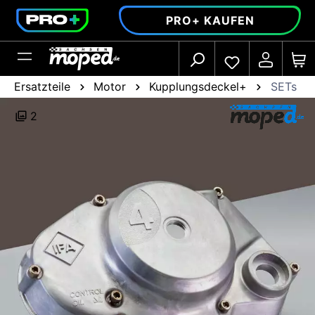
alt springen
PRO+ KAUFEN
Ersatzteile
Motor
Kupplungsdeckel+
SETs
2