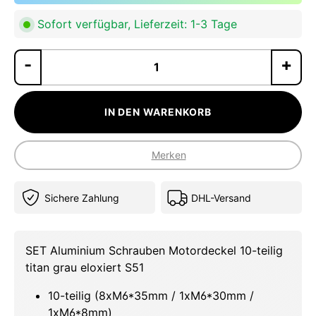
Sofort verfügbar, Lieferzeit: 1-3 Tage
Pr
IN DEN WARENKORB
Merken
Sichere Zahlung
DHL-Versand
SET Aluminium Schrauben Motordeckel 10-teilig
titan grau eloxiert S51
10-teilig (8xM6*35mm / 1xM6*30mm /
1xM6*8mm)