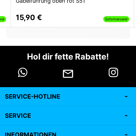
Gabelführung oben rot S51
15,90 €
and
Sofortversand
Hol dir fette Rabatte!
SERVICE-HOTLINE
SERVICE
INFORMATIONEN