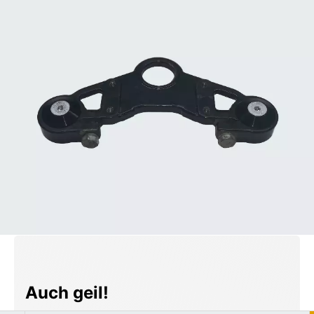
Produktgalerie überspringen
Auch geil!