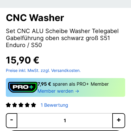
CNC Washer
Set CNC ALU Scheibe Washer Telegabel
Gabelführung oben schwarz groß S51
Enduro / S50
15,90 €
Preise inkl. MwSt. zzgl. Versandkosten.
7,95 €
sparen als PRO+ Member
Member werden →
1 Bewertung
Durchschnittliche Bewertung von 5 von 5 Sternen
Pr