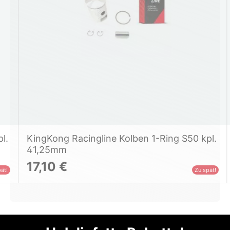
l.
KingKong Racingline Kolben 1-Ring S50 kpl.
41,25mm
17,10 €
ät!
Zu spät!