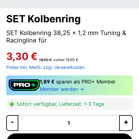
SET Kolbenring
SET Kolbenring 38,25 x 1,2 mm Tuning &
Racingline für
3,30 €
18,90 €
vorher 18,90 €
Preise inkl. MwSt. zzgl. Versandkosten.
1,89 €
sparen als PRO+ Member
Member werden →
Sofort verfügbar, Lieferzeit: 1-3 Tage
Pr