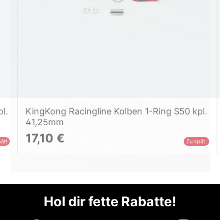
l.
KingKong Racingline Kolben 1-Ring S50 kpl.
41,25mm
17,10 €
ät!
Zu spät!
Hol dir fette Rabatte!