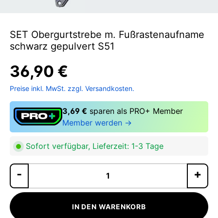
SET Obergurtstrebe m. Fußrastenaufname
schwarz gepulvert S51
36,90 €
Preise inkl. MwSt. zzgl. Versandkosten.
3,69 €
sparen als PRO+ Member
Member werden →
Sofort verfügbar, Lieferzeit: 1-3 Tage
Pr
IN DEN WARENKORB