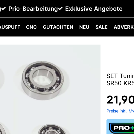
g
Prio-Bearbeitung
Exklusive Angebote
AUSPUFF
CNC
GUTACHTEN
NEU
SALE
ABVERK
SET Tuni
SR50 KR5
21,9
Preise inkl. M