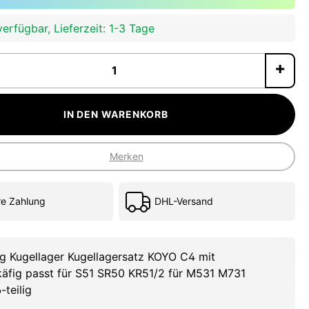
erfügbar, Lieferzeit: 1-3 Tage
P
IN DEN WARENKORB
Merken
re Zahlung
DHL-Versand
g Kugellager Kugellagersatz KOYO C4 mit
äfig passt für S51 SR50 KR51/2 für M531 M731
-teilig