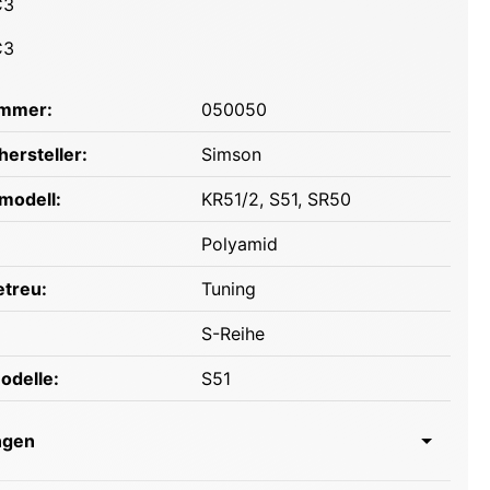
C3
C3
ummer:
050050
ersteller:
Simson
modell:
KR51/2
, S51
, SR50
Polyamid
etreu:
Tuning
S-Reihe
odelle:
S51
ngen