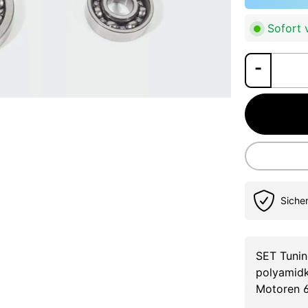
Sofort v
Siche
SET Tunin
polyamidk
Motoren 6