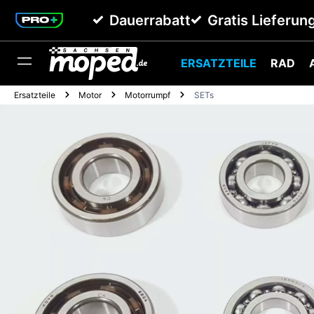
springen
Zur Hauptnavigation springen
Dauerrabatt
Gratis Lieferun
ERSATZTEILE
RAD
Ersatzteile
Motor
Motorrumpf
SETs