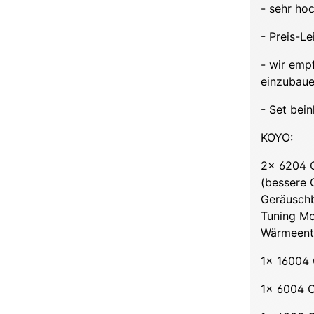
- sehr ho
- Preis-Le
- wir emp
einzubaue
- Set bein
KOYO:
2x 6204 C
(bessere 
Geräuschb
Tuning Mo
Wärmeent
1x 16004
1x 6004 