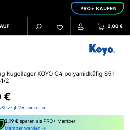
PRO+ KAUFEN
0,00 €
AUF
ng Kugellager KOYO C4 polyamidkäfig S51
1/2
0 €
wSt. zzgl. Versandkosten.
2,19 €
sparen als PRO+ Member
Member werden →