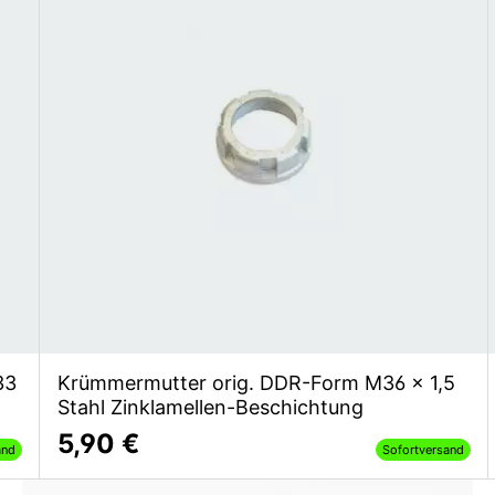
33
Krümmermutter orig. DDR-Form M36 x 1,5
Stahl Zinklamellen-Beschichtung
5,90 €
and
Sofortversand