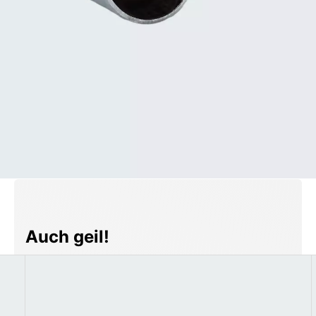
Produktgalerie überspringen
Auch geil!