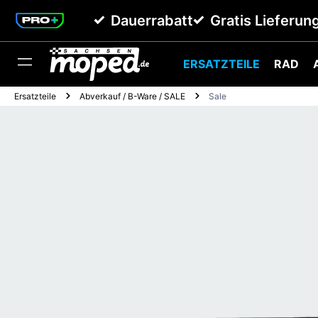
springen
Zur Hauptnavigation springen
-43%
Dauerrabatt
Gratis Lieferun
ERSATZTEILE
RAD
Ersatzteile
Abverkauf / B-Ware / SALE
Sale