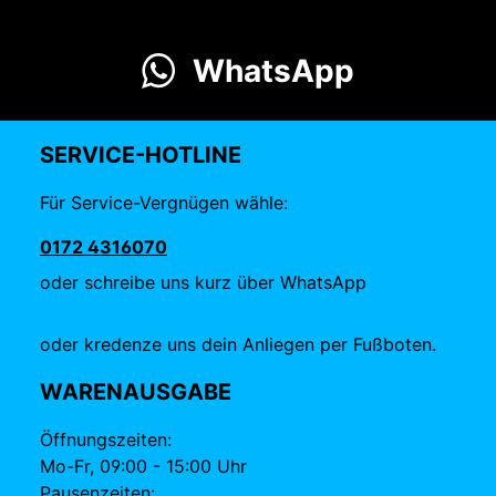
WhatsApp
SERVICE-HOTLINE
Für Service-Vergnügen wähle:
0172 4316070
oder schreibe uns kurz über WhatsApp
oder kredenze uns dein Anliegen per Fußboten.
WARENAUSGABE
Öffnungszeiten:
Mo-Fr, 09:00 - 15:00 Uhr
Pausenzeiten: