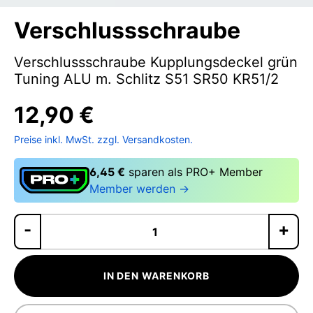
Verschlussschraube
Verschlussschraube Kupplungsdeckel grün
Tuning ALU m. Schlitz S51 SR50 KR51/2
12,90 €
Preise inkl. MwSt. zzgl. Versandkosten.
6,45 €
sparen als PRO+ Member
Member werden →
Pr
IN DEN WARENKORB