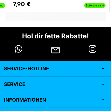
7,90 €
and
Sofortversand
Hol dir fette Rabatte!
SERVICE-HOTLINE
SERVICE
INFORMATIONEN