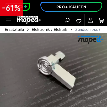
alt springen
-61%
PRO+ KAUFEN
Ersatzteile
Elektronik / Elektrik
Zündschloss / Zü