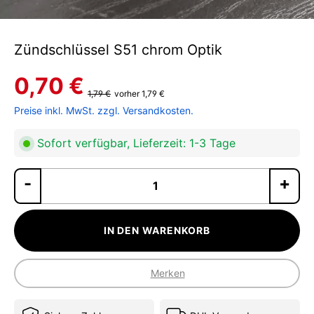
Zündschlüssel S51 chrom Optik
0,70 €
1,79 €
vorher 1,79 €
Preise inkl. MwSt. zzgl. Versandkosten.
Sofort verfügbar, Lieferzeit: 1-3 Tage
Pr
IN DEN WARENKORB
Merken