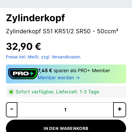
Zylinderkopf
Zylinderkopf S51 KR51/2 SR50 - 50ccm³
32,90 €
Preise inkl. MwSt. zzgl. Versandkosten.
7,45 €
sparen als PRO+ Member
Member werden →
Sofort verfügbar, Lieferzeit: 1-3 Tage
Pr
IN DEN WARENKORB