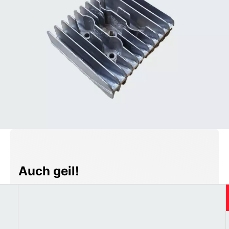
Produktgalerie überspringen
Auch geil!