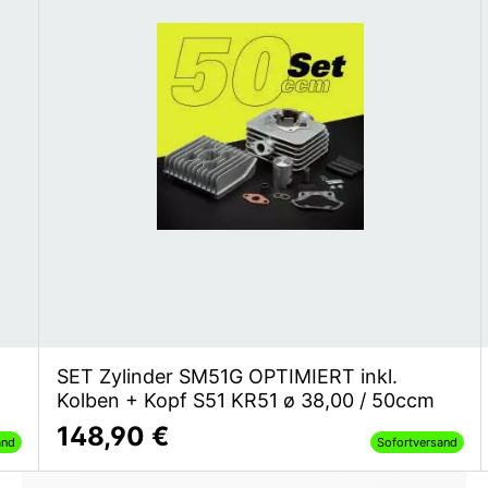
SET Zylinder SM51G OPTIMIERT inkl.
Kolben + Kopf S51 KR51 ø 38,00 / 50ccm
148,90 €
and
Sofortversand