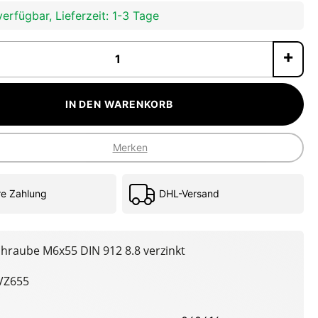
erfügbar, Lieferzeit: 1-3 Tage
P
IN DEN WARENKORB
Merken
re Zahlung
DHL-Versand
chraube M6x55 DIN 912 8.8 verzinkt
VZ655