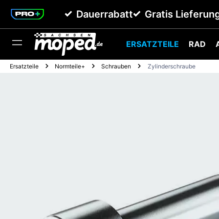
springen
Zur Hauptnavigation springen
Dauerrabatt
Gratis Lieferun
ERSATZTEILE
RAD
Ersatzteile
Normteile+
Schrauben
Zylinderschraube