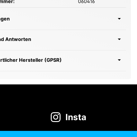
ummer:
060416
ngen
nd Antworten
tlicher Hersteller (GPSR)
Insta