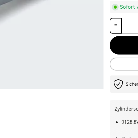
Sofort v
Siche
Zylinders
9128.8