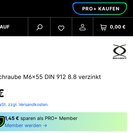
PRO+ KAUFEN
0,00 €
AUF
chraube M6x55 DIN 912 8.8 verzinkt
€
wSt. zzgl. Versandkosten.
1,45 €
sparen als PRO+ Member
Member werden →