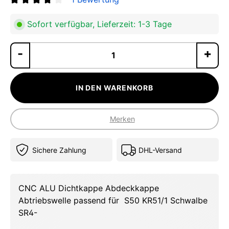
Durchschnittliche Bewertung von 4 von 5 Sternen
Sofort verfügbar, Lieferzeit: 1-3 Tage
Pr
IN DEN WARENKORB
Merken
Sichere Zahlung
DHL-Versand
CNC ALU Dichtkappe Abdeckkappe
Abtriebswelle passend für S50 KR51/1 Schwalbe
SR4-