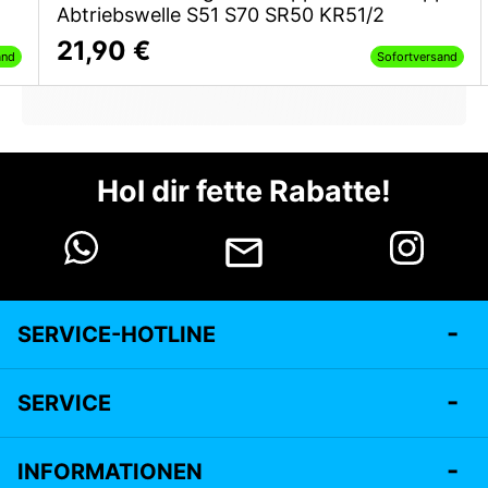
Abtriebswelle S51 S70 SR50 KR51/2
21,90 €
and
Sofortversand
Hol dir fette Rabatte!
SERVICE-HOTLINE
SERVICE
INFORMATIONEN