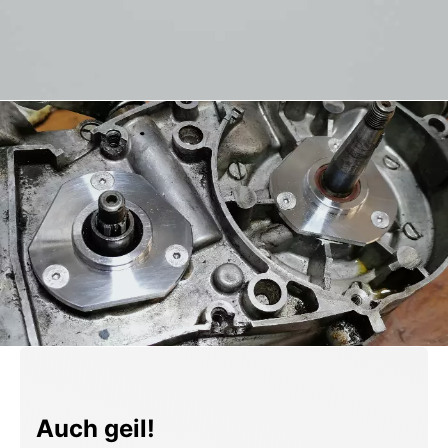
Produktgalerie überspringen
Auch geil!