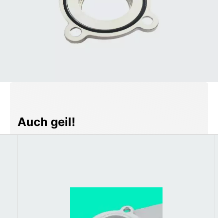
Produktgalerie überspringen
Auch geil!