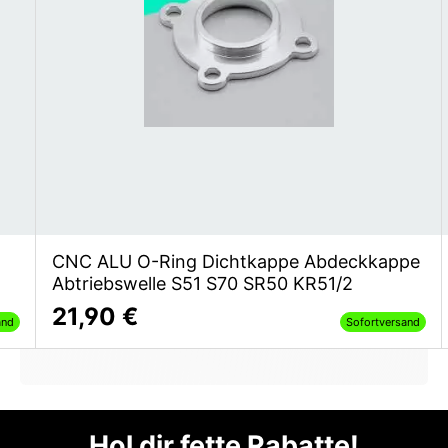
CNC ALU O-Ring Dichtkappe Abdeckkappe
Abtriebswelle S51 S70 SR50 KR51/2
21,90 €
and
Sofortversand
Hol dir fette Rabatte!