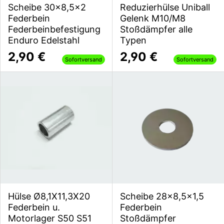
Scheibe 30x8,5x2
Reduzierhülse Uniball
Federbein
Gelenk M10/M8
Federbeinbefestigung
Stoßdämpfer alle
Enduro Edelstahl
Typen
2,90 €
2,90 €
Sofortversand
Sofortversand
Hülse Ø8,1X11,3X20
Scheibe 28x8,5x1,5
Federbein u.
Federbein
Motorlager S50 S51
Stoßdämpfer