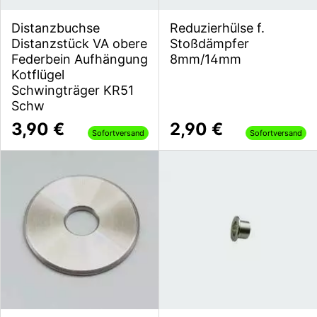
Distanzbuchse
Reduzierhülse f.
Distanzstück VA obere
Stoßdämpfer
Federbein Aufhängung
8mm/14mm
Kotflügel
Schwingträger KR51
Schw
3,90 €
2,90 €
Sofortversand
Sofortversand