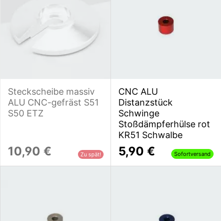
Steckscheibe massiv
CNC ALU
ALU CNC-gefräst S51
Distanzstück
S50 ETZ
Schwinge
Stoßdämpferhülse rot
KR51 Schwalbe
10,90 €
5,90 €
Sofortversand
Zu spät!