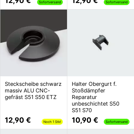
12,90 €
12,90 €
Sofortversand
Sofortversand
Steckscheibe schwarz
Halter Obergurt f.
massiv ALU CNC-
Stoßdämpfer
gefräst S51 S50 ETZ
Reparatur
unbeschichtet S50
S51 S70
12,90 €
10,90 €
Noch 1 Stk!
Sofortversand