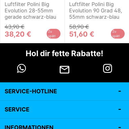
Luftfilter Polini Big
Luftfilter Polini Big
Evolution 28-55mm
Evolution 90 Grad 48,
gerade schwarz-blau
55mm schwarz-blau
43,90 €
58,90 €
Zu
Zu
38,20 €
51,60 €
spät!
spät!
Hol dir fette Rabatte!
SERVICE-HOTLINE
SERVICE
INFORMATIONEN