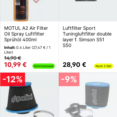
MOTUL A2 Air Filter
Luftfilter Sport
Oil Spray Luftfilter
Tuningluftfilter double
Sprühöl 400ml
layer f. Simson S51
S50
Inhalt:
0.4 Liter
(27,47 € / 1
Liter)
14,90 €
10,99 €
28,90 €
Sofortversand
Noch 2 Stk!
-12%
-9%