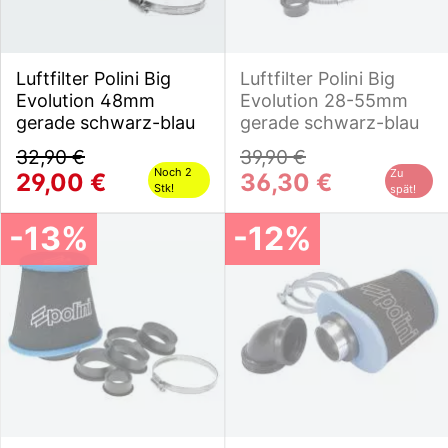
Luftfilter Polini Big
Luftfilter Polini Big
Evolution 48mm
Evolution 28-55mm
gerade schwarz-blau
gerade schwarz-blau
32,90 €
39,90 €
Noch 2
Zu
29,00 €
36,30 €
Stk!
spät!
-13%
-12%