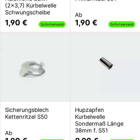
(2x3,7) Kurbelwelle
Schwungscheibe
Ab
1,90 €
1,90 €
Sofortversand
Sofortversand
Sicherungsblech
Hupzapfen
Kettenritzel S50
Kurbelwelle
Sondermaß Länge
38mm f. S51
Ab