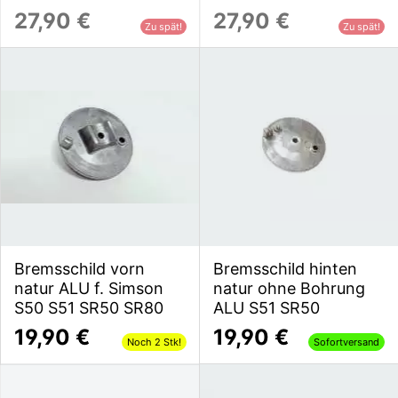
27,90 €
27,90 €
Zu spät!
Zu spät!
Bremsschild vorn
Bremsschild hinten
natur ALU f. Simson
natur ohne Bohrung
S50 S51 SR50 SR80
ALU S51 SR50
19,90 €
19,90 €
Noch 2 Stk!
Sofortversand