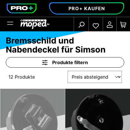
alt springen
PRO+ KAUFEN
Bremsschild und
Nabendeckel für Simson
Produkte filtern
12 Produkte