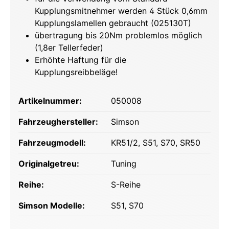
Kupplungsmitnehmer werden 4 Stück 0,6mm
Kupplungslamellen gebraucht (025130T)
übertragung bis 20Nm problemlos möglich
(1,8er Tellerfeder)
Erhöhte Haftung für die
Kupplungsreibbeläge!
Artikelnummer:
050008
Fahrzeughersteller:
Simson
Fahrzeugmodell:
KR51/2
, S51
, S70
, SR50
Originalgetreu:
Tuning
Reihe:
S-Reihe
Simson Modelle:
S51
, S70