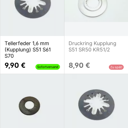
Tellerfeder 1,6 mm
Druckring Kupplung
(Kupplung) S51 S61
S51 SR50 KR51/2
S70
9,90 €
8,90 €
Sofortversand
Zu spät!