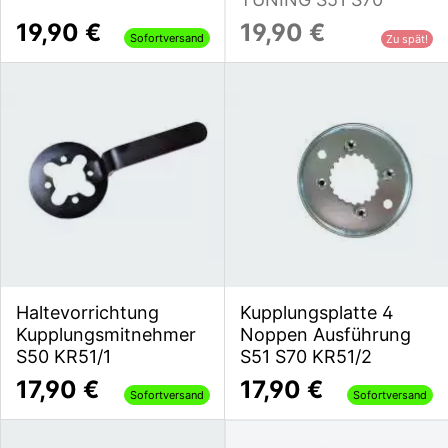
19,90 €
19,90 €
Sofortversand
Zu spät!
Haltevorrichtung
Kupplungsplatte 4
Kupplungsmitnehmer
Noppen Ausführung
S50 KR51/1
S51 S70 KR51/2
17,90 €
17,90 €
Sofortversand
Sofortversand