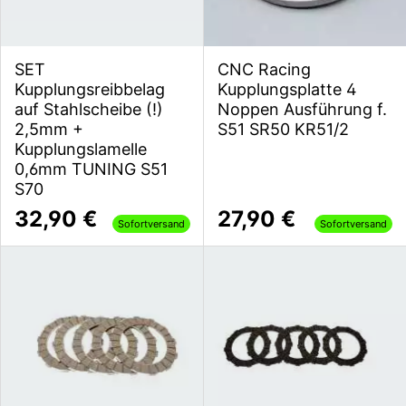
SET
CNC Racing
Kupplungsreibbelag
Kupplungsplatte 4
auf Stahlscheibe (!)
Noppen Ausführung f.
2,5mm +
S51 SR50 KR51/2
Kupplungslamelle
0,6mm TUNING S51
S70
32,90 €
27,90 €
Sofortversand
Sofortversand