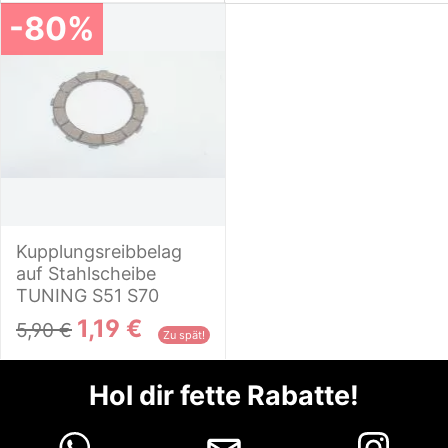
-80%
Kupplungsreibbelag
auf Stahlscheibe
TUNING S51 S70
1,19 €
5,90 €
Zu spät!
Hol dir fette Rabatte!