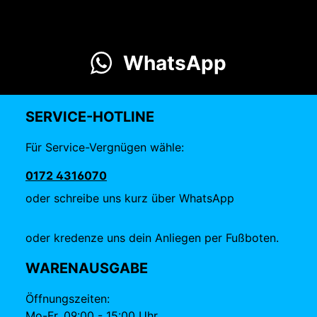
WhatsApp
SERVICE-HOTLINE
Für Service-Vergnügen wähle:
0172 4316070
oder schreibe uns kurz über WhatsApp
oder kredenze uns dein Anliegen per Fußboten.
WARENAUSGABE
Öffnungszeiten:
Mo-Fr, 09:00 - 15:00 Uhr