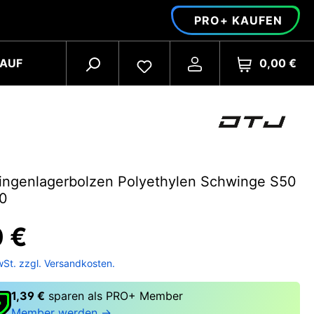
PRO+ KAUFEN
0,00 €
AUF
ingenlagerbolzen Polyethylen Schwinge S50
70
0 €
wSt. zzgl. Versandkosten.
1,39 €
sparen als PRO+ Member
Member werden →