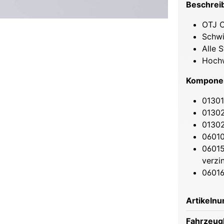
Beschrei
OTJ C
Schwi
Alle S
Hochw
Kompone
01301
01302
01302
06010
06015
verzi
06016
Artikeln
Fahrzeugh