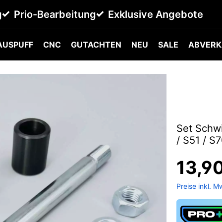
g
Prio-Bearbeitung
Exklusive Angebote
AUSPUFF
CNC
GUTACHTEN
NEU
SALE
ABVERK
Set Schw
/ S51 / S
13,9
Preise inkl. M