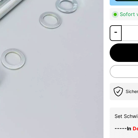
Sofort v
Siche
Set Schwi
-----In
D