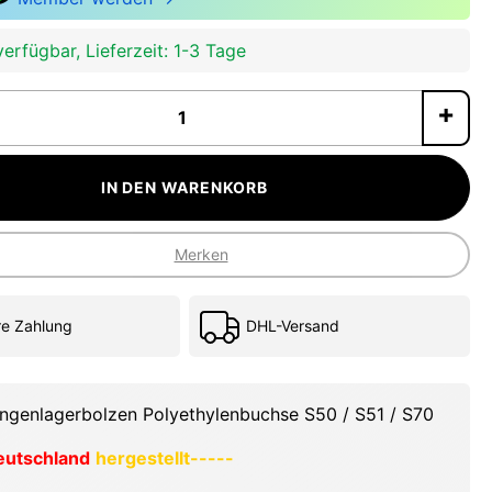
erfügbar, Lieferzeit: 1-3 Tage
P
IN DEN WARENKORB
Merken
re Zahlung
DHL-Versand
ngenlagerbolzen Polyethylenbuchse S50 / S51 / S70
eutschland
hergestellt-----