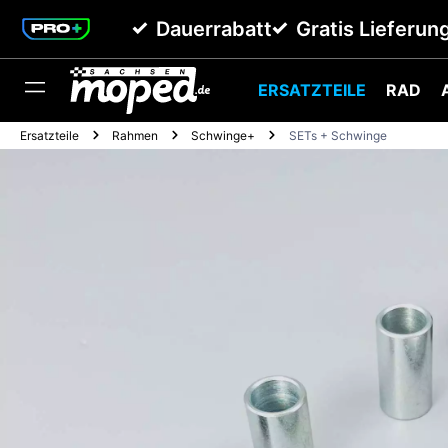
springen
Zur Hauptnavigation springen
Dauerrabatt
Gratis Lieferun
ERSATZTEILE
RAD
Ersatzteile
Rahmen
Schwinge+
SETs + Schwinge