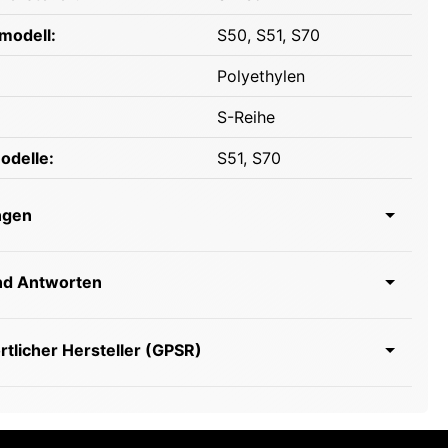
modell:
S50
, S51
, S70
Polyethylen
S-Reihe
odelle:
S51
, S70
ngen
nd Antworten
tlicher Hersteller (GPSR)