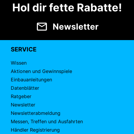
Hol dir fette Rabatte!
Newsletter
SERVICE
Wissen
Aktionen und Gewinnspiele
Einbauanleitungen
Datenblätter
Ratgeber
Newsletter
Newsletterabmeldung
Messen, Treffen und Ausfahrten
Händler Registrierung