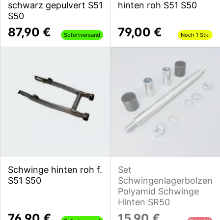
schwarz gepulvert S51
hinten roh S51 S50
S50
87,90 €
79,00 €
Sofortversand
Noch 1 Stk!
Schwinge hinten roh f.
Set
S51 S50
Schwingenlagerbolzen
Polyamid Schwinge
Hinten SR50
76,90 €
15,90 €