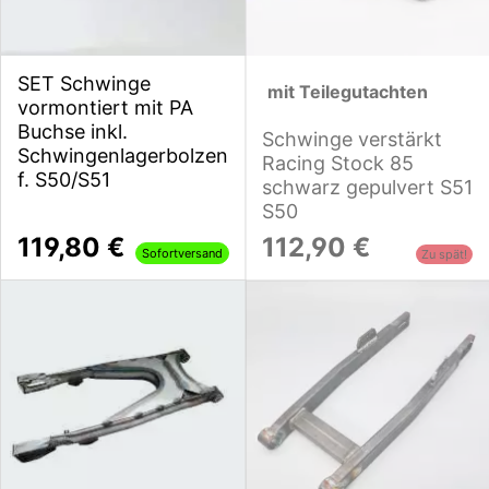
SET Schwinge
mit Teilegutachten
vormontiert mit PA
Buchse inkl.
Schwinge verstärkt
Schwingenlagerbolzen
Racing Stock 85
f. S50/S51
schwarz gepulvert S51
S50
119,80 €
112,90 €
Sofortversand
Zu spät!