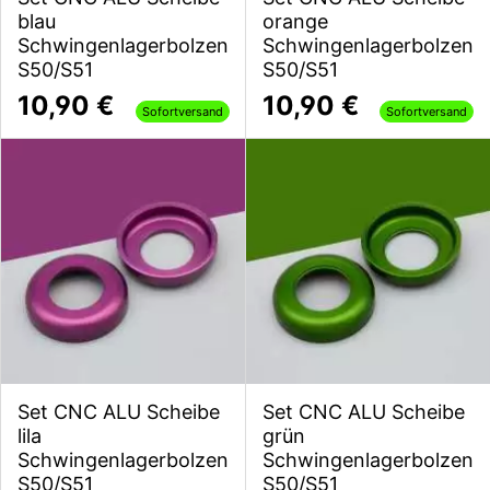
blau
orange
Schwingenlagerbolzen
Schwingenlagerbolzen
S50/S51
S50/S51
10,90 €
10,90 €
Sofortversand
Sofortversand
Set CNC ALU Scheibe
Set CNC ALU Scheibe
lila
grün
Schwingenlagerbolzen
Schwingenlagerbolzen
S50/S51
S50/S51