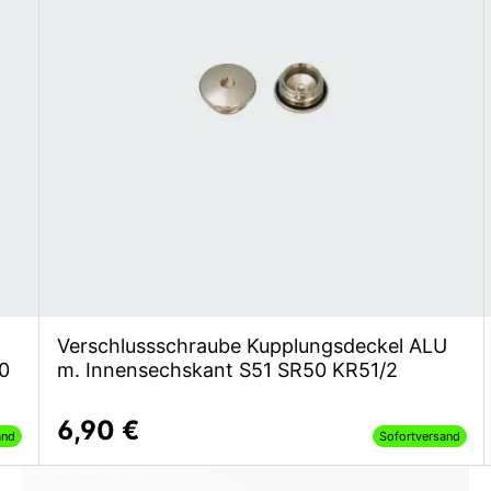
Verschlussschraube Kupplungsdeckel ALU
0
m. Innensechskant S51 SR50 KR51/2
6,90 €
and
Sofortversand