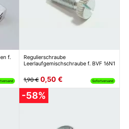
en f.
Regulierschraube
Leerlaufgemischschraube f. BVF 16N1
0,50 €
1,90 €
rtversand
Sofortversand
-58%