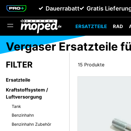
springen
Zur Hauptnavigation springen
Dauerrabatt
Gratis Lieferun
ERSATZTEILE
RAD
Vergaser Ersatzteile f
15 Produkte
Ersatzteile
Kraftstoffsystem /
Luftversorgung
Tank
Benzinhahn
Benzinhahn Zubehör