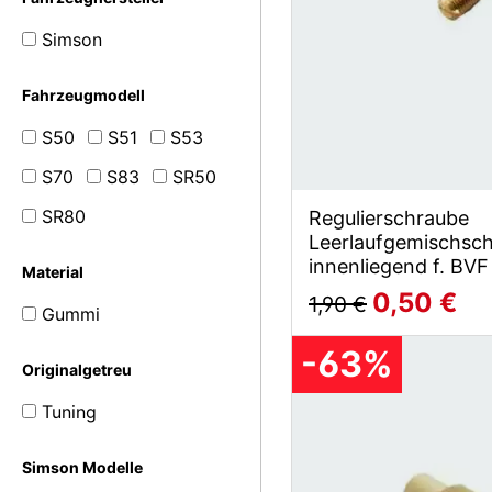
Simson
Fahrzeugmodell
S50
S51
S53
S70
S83
SR50
SR80
Regulierschraube
Leerlaufgemischsc
innenliegend f. BV
Material
0,50 €
1,90 €
Gummi
-63%
Originalgetreu
Tuning
Simson Modelle