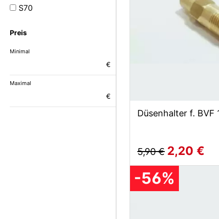
S70
Preis
Minimal
€
Maximal
€
Düsenhalter f. BVF
2,20 €
5,90 €
-56%