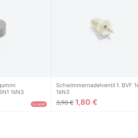
tgummi
Schwimmernadelventil f. BVF 1
16N1 16N3
16N3
1,80 €
3,90 €
Zu spät!