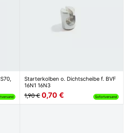
 S70,
Starterkolben o. Dichtscheibe f. BVF
16N1 16N3
0,70 €
1,90 €
rtversand
Sofortversand