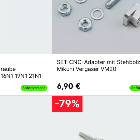
SET CNC-Adapter mit Stehbolz
hraube
Mikuni Vergaser VM20
F 16N1 19N1 21N1
6,90 €
Sofortversand
Sofo
-79%