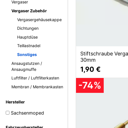
Vergaser
Vergaser Zubehör
Vergasergehäusekappe
Dichtungen
Hauptdüse
Teillastnadel
Stiftschraube Verg
Sonstiges
30mm
Ansaugstutzen /
1,90 €
Ansaugmuffe
Luftfilter / Luftfilterkasten
-74%
Membran / Membrankasten
Hersteller
Sachsenmoped
Fahrzeughersteller