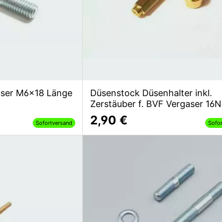
aser M6x18 Länge
Düsenstock Düsenhalter inkl.
Zerstäuber f. BVF Vergaser 16N
2,90 €
Sofortversand
Sofo