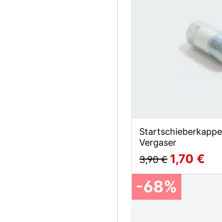
Startschieberkapp
Vergaser
1,70 €
3,90 €
-68%