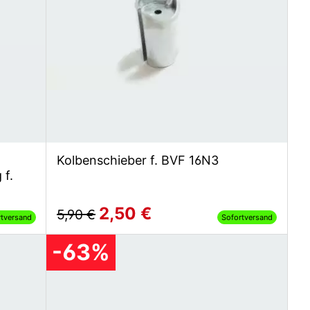
Kolbenschieber f. BVF 16N3
 f.
2,50 €
5,90 €
rtversand
Sofortversand
-63%