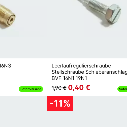
 16N3
Leerlaufregulierschraube
Stellschraube Schieberanschlag
BVF 16N1 19N1
0,40 €
1,90 €
Sofortversand
Sofo
-11%