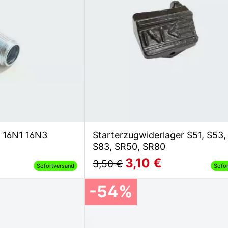
e 16N1 16N3
Starterzugwiderlager S51, S53,
S83, SR50, SR80
3,10 €
3,50 €
Sofortversand
Sofo
-54%