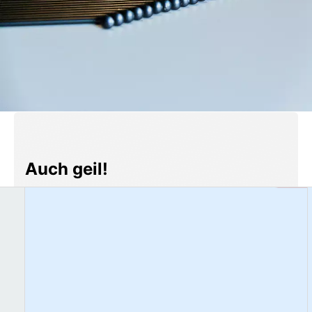
Produktgalerie überspringen
Auch geil!