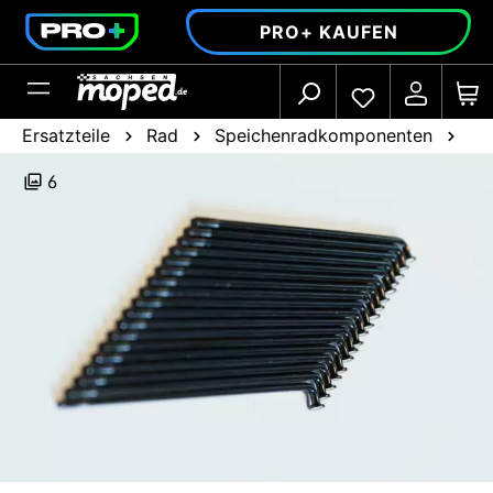
alt springen
PRO+ KAUFEN
Ersatzteile
Rad
Speichenradkomponenten
Sp
6