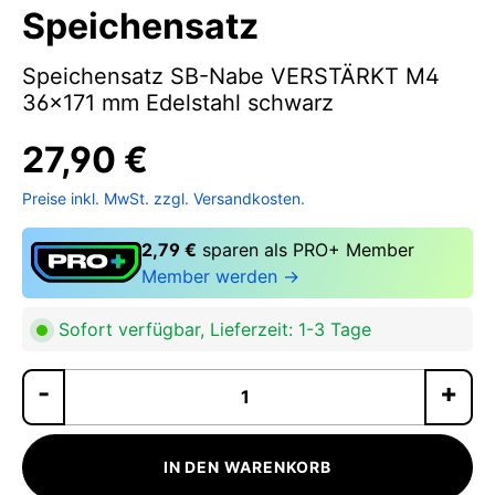
Speichensatz
Speichensatz SB-Nabe VERSTÄRKT M4
36x171 mm Edelstahl schwarz
27,90 €
Preise inkl. MwSt. zzgl. Versandkosten.
2,79 €
sparen als PRO+ Member
Member werden →
Sofort verfügbar, Lieferzeit: 1-3 Tage
Pr
IN DEN WARENKORB