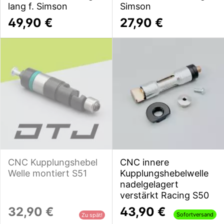
lang f. Simson
Simson
49,90 €
27,90 €
CNC Kupplungshebel
CNC innere
Welle montiert S51
Kupplungshebelwelle
nadelgelagert
verstärkt Racing S50
32,90 €
43,90 €
Sofortversand
Zu spät!