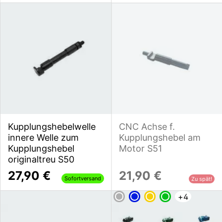
Kupplungshebelwelle
CNC Achse f.
innere Welle zum
Kupplungshebel am
Kupplungshebel
Motor S51
originaltreu S50
27,90 €
21,90 €
Sofortversand
Zu spät!
+
4