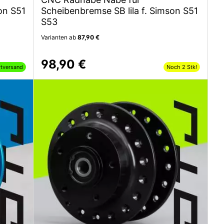
on S51
Scheibenbremse SB lila f. Simson S51
S53
Varianten ab
87,90 €
98,90 €
rtversand
Noch 2 Stk!