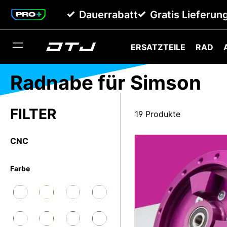
springen
Zur Hauptnavigation springen
Dauerrabatt
Gratis Lieferun
ERSATZTEILE
RAD
Radnabe für Simson
19 Produkte
CNC
Farbe