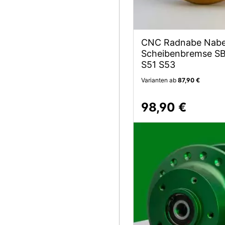
CNC Radnabe Nabe
Scheibenbremse SB 
S51 S53
Varianten ab
87,90 €
98,90 €