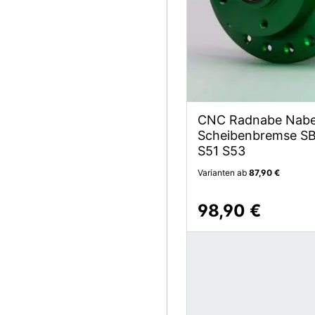
CNC Radnabe Nabe
Scheibenbremse SB 
S51 S53
Varianten ab
87,90 €
98,90 €