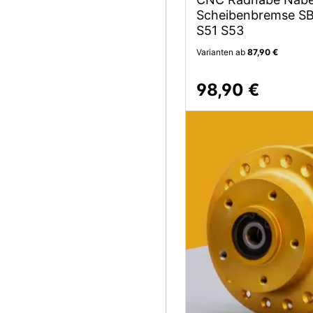
Scheibenbremse SB
S51 S53
Varianten ab
87,90 €
98,90 €