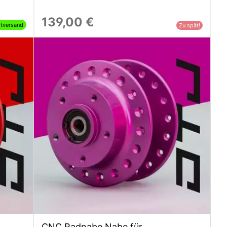
139,00 €
rtversand
Zu spät!
CNC Radnabe Nabe für