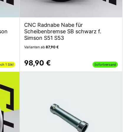
CNC Radnabe Nabe für
son
Scheibenbremse SB schwarz f.
Simson S51 S53
Varianten ab
87,90 €
98,90 €
ch 1 Stk!
Sofortversand