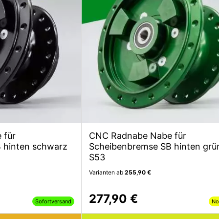
 für
CNC Radnabe Nabe für
 hinten schwarz
Scheibenbremse SB hinten grü
S53
Varianten ab
255,90 €
277,90 €
Sofortversand
No