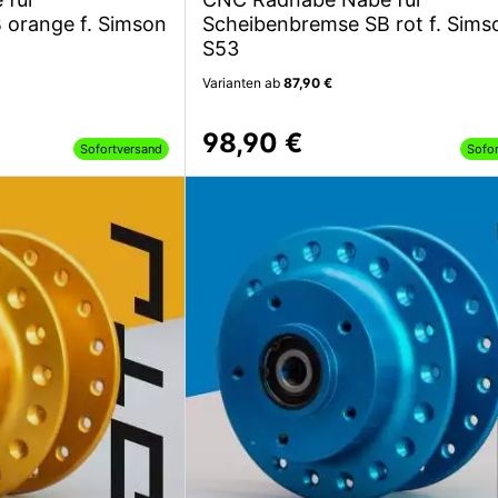
 orange f. Simson
Scheibenbremse SB rot f. Sims
S53
Varianten ab
87,90 €
98,90 €
Sofortversand
Sofo