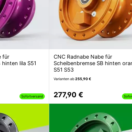
 für
CNC Radnabe Nabe für
hinten lila S51
Scheibenbremse SB hinten ora
S51 S53
Varianten ab
255,90 €
277,90 €
Sofortversand
Sofo