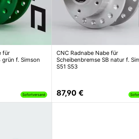
 für
CNC Radnabe Nabe für
grün f. Simson
Scheibenbremse SB natur f. Si
S51 S53
87,90 €
Sofortversand
Sofo