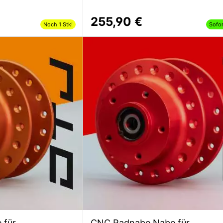
255,90 €
Noch 1 Stk!
Sofo
 für
CNC Radnabe Nabe für