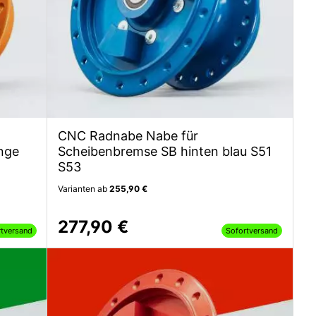
CNC Radnabe Nabe für
nge
Scheibenbremse SB hinten blau S51
S53
Varianten ab
255,90 €
277,90 €
rtversand
Sofortversand