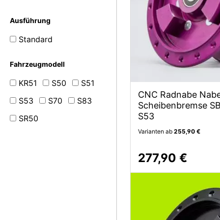
Ausführung
Standard
Fahrzeugmodell
KR51
S50
S51
CNC Radnabe Nabe
S53
S70
S83
Scheibenbremse SB 
S53
SR50
Varianten ab
255,90 €
277,90 €