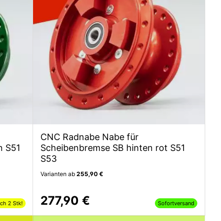
CNC Radnabe Nabe für
n S51
Scheibenbremse SB hinten rot S51
S53
Varianten ab
255,90 €
277,90 €
ch 2 Stk!
Sofortversand